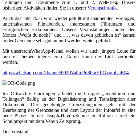
Teilungen und Dokumente zum 1. und 2. Weltkrieg. Unsere
bisherigen Aktivitäten finden Sie in unserer
Vereinschronik
.
Auch das Jahr 2025 wird wieder gefüllt mit spannenden Vorträgen,
unterhaltsamen Filmabenden, interessanten Führungen und
erfolgreichen Exkursionen. Unsere Veranstaltungen unter den
Mottos „Weißt du noch?“ und „ …was davon geblieben ist“ kamen
in der Gemeinde sehr gut an und werden weiter geführt.
Mit unsereremWhatApp-Kanal wollen wir auch jüngere Leute für
unsere Themen interessieren. Gerne kann der Link verbreitet
werden.
https://whatsapp.com/channel/0029VahmPd86mYPGxumUaE04
Im Ortsarchiv Gärtringen arbeitet die Gruppe „Inventuren und
Teilungen“ fleißig an der Digitalisierung und Transkription alter
Dokumente. Der genehmigte Grenzsteingarten geht mit der
Bearbeitung der Grenzsteine und dem Layout der Infotafel in eine
neue Phase. In der Joseph-Haydn-Schule in Rohrau startet ein
Schulprojekt mit dem Verein Zeitsprung.
Der Vorstand