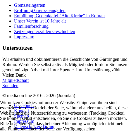
Grenzsteingarten
Eröffnung Grenzsteingarten
Enthüllung Gedenktafel "Alte Kirche" in Rohrau
Unser Verein ist 10 Jahre alt
Familienforschung
Zeitzeugen erzählen Geschichten
Impressum
Unterstützen
Wir erhalten und dokumentieren die Geschichte von Gärtringen und
Rohrau. Werden Sie selbst aktiv als Mitglied oder fördern Sie unsere
gemeinnützige Arbeit mit Ihrer Spende. Ihre Unterstützung zählt.
Vielen Dank
Mitgliedschaft
Spenden
© media on line 2016 - 2026 (Joomla5)
Wir nutzen Cookies auf unserer Website. Einige von ihnen sind
Gästebuch
essenziell für den Betrieb der Seite, während andere uns helfen, diese
Kontakt
Website und die Nutzererfahrung zu verbessern (Tracking Cookies).
Sitemap
Sie können selbst entscheiden, ob Sie die Cookies zulassen möchten.
Impressum
Bitte beachten Sie, dass bei einer Ablehnung womöglich nicht mehr
Datenschutzerklärung
alle Funktionalitäten der Seite zur Verfügung stehen.